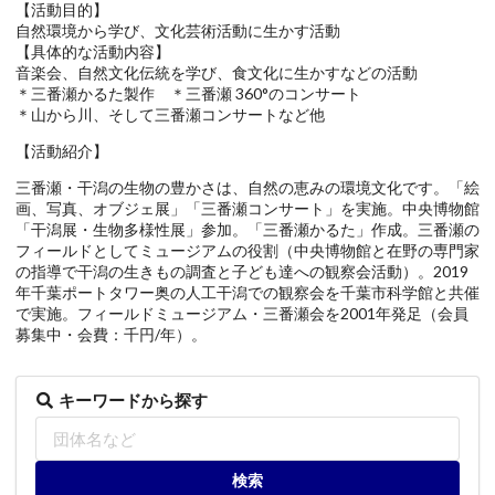
【活動目的】
自然環境から学び、文化芸術活動に生かす活動
【具体的な活動内容】
音楽会、自然文化伝統を学び、食文化に生かすなどの活動
＊三番瀬かるた製作 ＊三番瀬 360°のコンサート
＊山から川、そして三番瀬コンサートなど他
【活動紹介】
三番瀬・干潟の生物の豊かさは、自然の恵みの環境文化です。「絵
画、写真、オブジェ展」「三番瀬コンサート」を実施。中央博物館
「干潟展・生物多様性展」参加。「三番瀬かるた」作成。三番瀬の
フィールドとしてミュージアムの役割（中央博物館と在野の専門家
の指導で干潟の生きもの調査と子ども達への観察会活動）。2019
年千葉ポートタワー奥の人工干潟での観察会を千葉市科学館と共催
で実施。フィールドミュージアム・三番瀬会を2001年発足（会員
募集中・会費：千円/年）。
キーワードから探す
検索