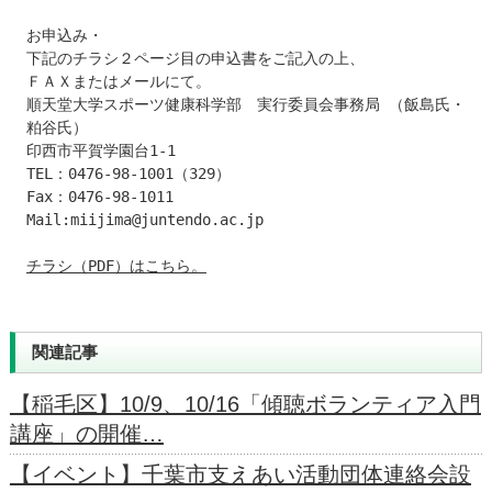
お申込み・

下記のチラシ２ページ目の申込書をご記入の上、

ＦＡＸまたはメールにて。

順天堂大学スポーツ健康科学部　実行委員会事務局 （飯島氏・
粕谷氏）

印西市平賀学園台1-1

TEL：0476-98-1001（329）

Fax：0476-98-1011

Mail:miijima@juntendo.ac.jp

チラシ（PDF）はこちら。
関連記事
【稲毛区】10/9、10/16「傾聴ボランティア入門
講座」の開催…
【イベント】千葉市支えあい活動団体連絡会設