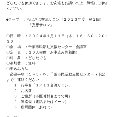
どなたでも参加できます。お友達もお誘いの上、気軽にご参加
ください。

●テーマ　：ちばさぽ交流サロン（２０２３年度　第２回）

　　　　　　「妄想サロン」

〇日　時　：２０２４年１月１１日（木）１８：３０～２０：
３０

〇会　場　：千葉市民活動支援センター　会議室

〇定　員　：２０人程度（お申込み先着順）

〇対　象　：どなたでも

〇参加費　：無料

〇申込み方法

　必要事項（１～５）を、千葉市民活動支援センター（下記）
までご連絡ください。

　　１．行事名「１／１１交流サロン」

　　２．お名前

　　３．ご住所（市区町村名までで可）

　　４．連絡先（電話またはメール）

　　５．所属団体（あれば）
