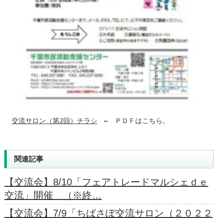
交流サロン（第2回）チラシ
　←　ＰＤＦはこちら。
関連記事
【交流会】8/10「フェアトレードマルシェｄｅ
交流」開催 （※終…
【交流会】7/9「ちばさぽ交流サロン（２０２２