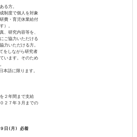
ある方。

成制度で個人を対象

研費・育児休業給付

す）。

真、研究内容等を、

にご協力いただける

協力いただける方。

てをしながら研究者

ています。そのため



日本語に限ります。

を２年間まで支給

０２７年３月までの

９日(月) 必着