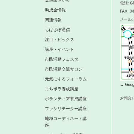
登録団体から
電話: 04
助成金情報
FAX: 04
関連情報
メール: i
ちばさぽ通信
注目トピックス
講座・イベント
市民活動フェスタ
市民活動交流サロン
元気にするフォーラム
→ Go
まちボラ養成講座
お問合
ボランティア養成講座
ファシリテーター講座
地域コーディネート講
座