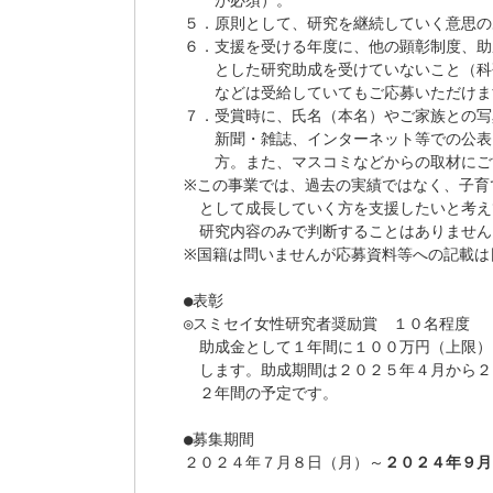
　　が必須）。

５．原則として、研究を継続していく意思の
６．支援を受ける年度に、他の顕彰制度、助
　　とした研究助成を受けていないこと（科
　　などは受給していてもご応募いただけま
７．受賞時に、氏名（本名）やご家族との写
　　新聞・雑誌、インターネット等での公表
　　方。また、マスコミなどからの取材にご
※この事業では、過去の実績ではなく、子育
　として成長していく方を支援したいと考え
　研究内容のみで判断することはありません。
※国籍は問いませんが応募資料等への記載は
●表彰

◎スミセイ女性研究者奨励賞　１０名程度

　助成金として１年間に１００万円（上限）
　します。助成期間は２０２５年４月から２
　２年間の予定です。

●募集期間

２０２４年７月８日（月）～
２０２４年９月