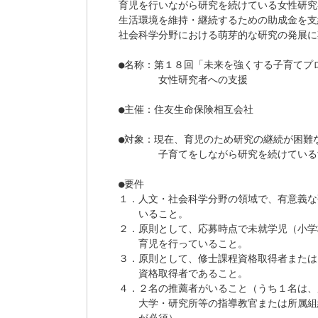
育児を行いながら研究を続けている女性研究
生活環境を維持・継続するための助成金を支
社会科学分野における萌芽的な研究の発展に
●名称：第１８回「未来を強くする子育てプロ
　　　　女性研究者への支援

●主催：住友生命保険相互会社

●対象：現在、育児のため研究の継続が困難な
　　　　子育てをしながら研究を続けている
●要件

１．人文・社会科学分野の領域で、有意義な
　　いること。

２．原則として、応募時点で未就学児（小学
　　育児を行っていること。

３．原則として、修士課程資格取得者または
　　資格取得者であること。

４．２名の推薦者がいること（うち１名は、
　　大学・研究所等の指導教官または所属組