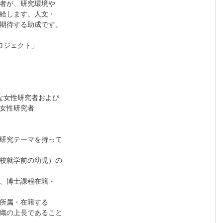
者が、研究環境や

給します。人文・

期待する助成です。

ジェクト」

女性研究者および

女性研究者

研究テーマを持って

校就学前の幼児）の

、博士課程在籍・

所属・在籍する

織の上長であること
