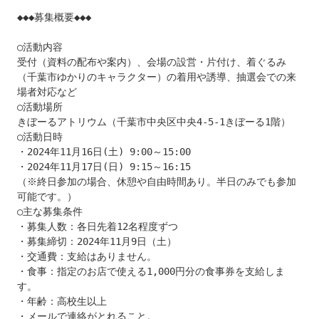
◆◆◆募集概要◆◆◆

○活動内容

受付（資料の配布や案内）、会場の設営・片付け、着ぐるみ
（千葉市ゆかりのキャラクター）の着用や誘導、抽選会での来
場者対応など

○活動場所

きぼーるアトリウム（千葉市中央区中央4-5-1きぼーる1階）

○活動日時

・2024年11月16日(土) 9:00～15:00

・2024年11月17日(日) 9:15～16:15

（※終日参加の場合、休憩や自由時間あり。半日のみでも参加
可能です。）

○主な募集条件

・募集人数：各日先着12名程度ずつ

・募集締切：2024年11月9日（土）

・交通費：支給はありません。

・食事：指定のお店で使える1,000円分の食事券を支給しま
す。

・年齢：高校生以上

・メールで連絡がとれること。
