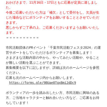
おかげさまで、11月16日・17日ともに応募が定員に達しまし
た。

今後ご応募いただいた方は「補欠」として受付をし、欠員が生
じた場合などにボランティアをお願いすることとさせていただ
きます。

悪しからずご了承の上、ご応募くださいますようお願いいたし
ます。
＝＝＝＝＝＝＝＝＝＝

市民活動団体のPRイベント「千葉市民活動フェスタ2024」の運
営サポートをしていただけるボランティアを募集します！

さまざまな活動内容の中から、やってみたい活動や、やること
が難しい活動を選ぶことができます。

募集概要を以下に記しますが、詳細は次のホームページを参照
ください。

応募も次のホームページ内からお願いします。

https://forms.gle/9BUae8TqxBmi2dDc9
ボランティアの一歩を踏み出したい方、市民活動に興味のある
方、ご当地キャラクターと触れ合いたい方など、ご応募をお待
ちしています！
