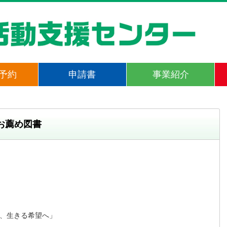
予約
申請書
事業紹介
お薦め図書
、生きる希望へ」

　　
