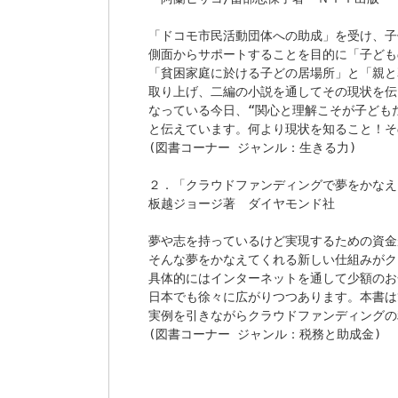
「ドコモ市民活動団体への助成」を受け、子
側面からサポートすることを目的に「子ども
「貧困家庭に於ける子どの居場所」と「親と
取り上げ、二編の小説を通してその現状を伝
なっている今日、“関心と理解こそが子ども
と伝えています。何より現状を知ること！そ
(図書コーナー ジャンル：生きる力)

２．「クラウドファンディングで夢をかなえ
板越ジョージ著　ダイヤモンド社

夢や志を持っているけど実現するための資金
そんな夢をかなえてくれる新しい仕組みがク
具体的にはインターネットを通して少額のお
日本でも徐々に広がりつつあります。本書は
実例を引きながらクラウドファンディングの
(図書コーナー ジャンル：税務と助成金)