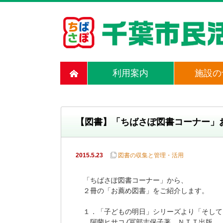
利用案内
施設の
【図書】「ちばさぽ図書コーナー」
2015.5.23
図書の収集と管理・活用
「ちばさぽ図書コーナー」から、

２冊の「お薦め図書」をご紹介します。

１．「子どもの明日」シリーズより「そして
　阿蘭ヒサコ/冨部志保子著　ＮＴＴ出版　　