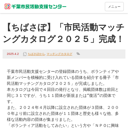
メニュー
【ちばさぽ】「市民活動マッチ
ングカタログ２０２５」完成！
2025.4.2
ちばさぽから
,
マッチングカタログ
千葉市民活動支援センターの登録団体のうち、ボランティアや
新メンバーを積極的に受け入れている団体を紹介する冊子「市
民活動マッチングカタログ２０２５」が完成しました。

本カタログは今回で４回目の発行となり、掲載団体数は前回と
同じ３１ですが、うち１１団体が新規または“復活”の団体で
す。

また、２０２４年４月以降に設立された団体が３団体、２００
０年より前に設立された団体が１１団体と歴史も様々な他、多
様な活動内容の団体が集まりました。

「ボランティア活動をしてみたい」という方や「ＮＰＯに興味