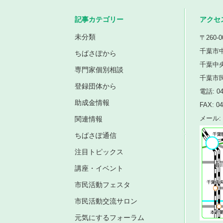
記事カテゴリー
アクセ
未分類
〒260-0
千葉市中
ちばさぽから
千葉中
専門家個別相談
千葉市
登録団体から
電話: 04
助成金情報
FAX: 04
関連情報
メール: i
ちばさぽ通信
注目トピックス
講座・イベント
市民活動フェスタ
市民活動交流サロン
元気にするフォーラム