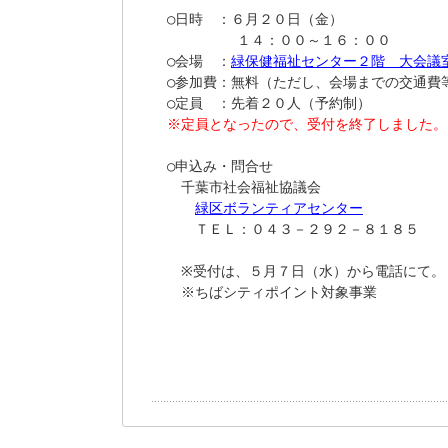
○日時　：６月２０日（金）

　　　　　１４：００～１６：００

○会場　：
緑保健福祉センター２階　大会議
○参加費：無料（ただし、会場までの交通費等
※定員となったので、受付を終了しました。
○申込み・問合せ

　千葉市社会福祉協議会

緑区ボランティアセンター
　　ＴＥＬ：０４３－２９２－８１８５

　※受付は、５月７日（水）から電話にて。

　※ちばシティポイント対象事業