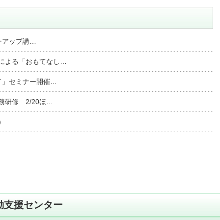
ローアップ講…
による「おもてなし…
イ」セミナー開催…
研修 2/20ほ…
）
動支援センター