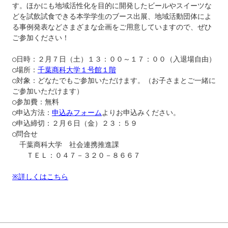
す。ほかにも地域活性化を目的に開発したビールやスイーツな
どを試飲試食できる本学学生のブース出展、地域活動団体によ
る事例発表などさまざまな企画をご用意していますので、ぜひ
ご参加ください！

○日時：２月７日（土）１３：００～１７：００（入退場自由）

○場所：
千葉商科大学１号館１階
○対象：どなたでもご参加いただけます。（お子さまとご一緒に
ご参加いただけます）

○参加費：無料

○申込方法：
申込みフォーム
よりお申込みください。

○申込締切：２月６日（金）２３：５９

○問合せ

　千葉商科大学　社会連携推進課

　　ＴＥＬ：０４７－３２０－８６６７

※詳しくはこちら