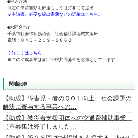
●申込方法

※申請書、必要な提出書類などの詳細はこちら。
●お問合わせ

千葉市社会福祉協議会　社会福祉課地域支援班

電話：０４３－２０９－８８６８

※詳しくはこちら
※この助成事業は赤い羽根共同募金を財源としています。
関連記事
【助成】障害児・者のＱＯＬ向上、社会課題の
解決に寄与する事業への…
【助成】被災者支援団体への交通費補助事業
（※募集は終了しました…
【助成】第２８回 地域福祉を支援する「わかば