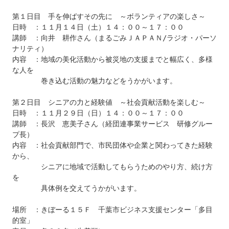
第１日目　手を伸ばすその先に　～ボランティアの楽しさ～

日時　：１１月１４日（土）１４：００～１７：００

講師　：向井　耕作さん（まるごみＪＡＰＡＮ/ラジオ・パーソ
ナリティ）

内容　：地域の美化活動から被災地の支援までと幅広く、多様
な人を

　　　　巻き込む活動の魅力などをうかがいます。

第２日目　シニアの力と経験値　～社会貢献活動を楽しむ～

日時　：１１月２９日（日）１４：００～１７：００

講師　：長沢　恵美子さん（経団連事業サービス　研修グルー
プ長）

内容　：社会貢献部門で、市民団体や企業と関わってきた経験
から、

　　　　シニアに地域で活動してもらうためのやり方、続け方
を

　　　　具体例を交えてうかがいます。

場所　：きぼーる１５Ｆ　千葉市ビジネス支援センター「多目
的室」
