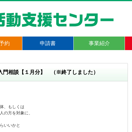
予約
申請書
事業紹介
入門相談【１月分】 （※終了しました）
体、もしくは

人の方を対象に、

らいいかと
