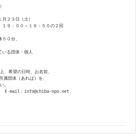


月２３日（土）

、１９：００～１９：５０の２回

５０分、

いる団体・個人

上、希望の日時、お名前、

、所属団体（あれば）を、

い。

　E-mail：info@chiba-npo.net