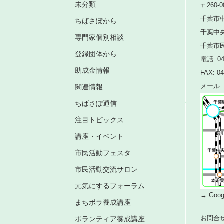
未分類
〒260-0
千葉市中
ちばさぽから
千葉中
専門家個別相談
千葉市
登録団体から
電話: 04
助成金情報
FAX: 04
関連情報
メール: i
ちばさぽ通信
注目トピックス
講座・イベント
市民活動フェスタ
市民活動交流サロン
元気にするフォーラム
→ Go
まちボラ養成講座
お問合
ボランティア養成講座