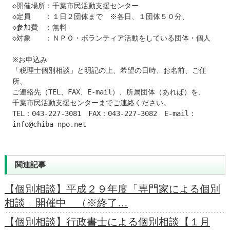
◇開催場所：千葉市民活動支援センター

◇定員　　：１日２団体まで　※各日、１団体５０分、

◇参加費　：無料

◇対象　　：ＮＰＯ・ボランティア活動をしている団体・個人

※お申込み

「税理士個別相談」と明記の上、希望の日時、お名前、ご住
所、

ご連絡先（TEL、FAX、E-mail）、所属団体（あれば）を、

千葉市民活動支援センターまでご連絡ください。

TEL：043-227-3081　FAX：043-227-3082　E-mail：
info@chiba-npo.net
関連記事
【個別相談】平成２９年度「専門家による個別
相談」開催中 （※終了…
【個別相談】行政書士による個別相談【１月