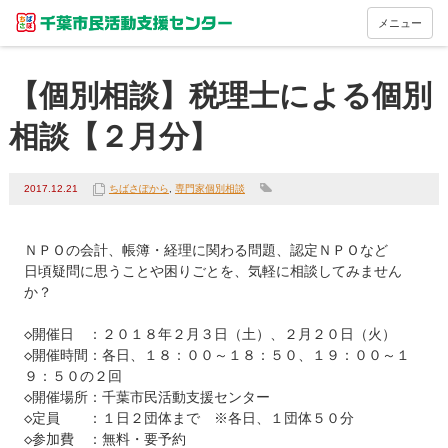
メニュー
【個別相談】税理士による個別
相談【２月分】
2017.12.21
ちばさぽから
,
専門家個別相談
ＮＰＯの会計、帳簿・経理に関わる問題、認定ＮＰＯなど

日頃疑問に思うことや困りごとを、気軽に相談してみません
か？

◇開催日　：２０１８年２月３日（土）、２月２０日（火）

◇開催時間：各日、１８：００～１８：５０、１９：００～１
９：５０の２回

◇開催場所：千葉市民活動支援センター

◇定員　　：１日２団体まで　※各日、１団体５０分

◇参加費　：無料・要予約
