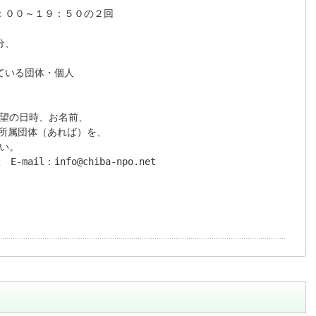
：００～１９：５０の２回

、

いる団体・個人

望の日時、お名前、

、所属団体（あれば）を、

い。

　E-mail：info@chiba-npo.net