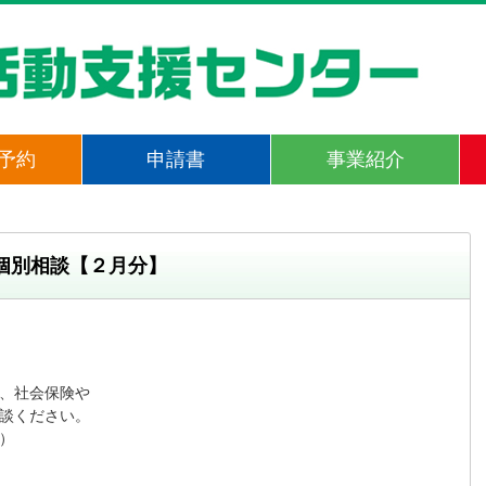
予約
申請書
事業紹介
個別相談【２月分】
、社会保険や

談ください。


