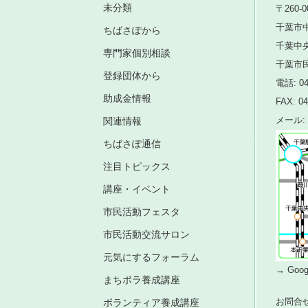
未分類
〒260-0
千葉市中
ちばさぽから
千葉中
専門家個別相談
千葉市
登録団体から
電話: 04
助成金情報
FAX: 04
関連情報
メール: i
ちばさぽ通信
注目トピックス
講座・イベント
市民活動フェスタ
市民活動交流サロン
元気にするフォーラム
→ Go
まちボラ養成講座
お問合
ボランティア養成講座