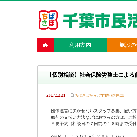
利用案内
施設の
【個別相談】社会保険労務士による
2017.12.21
ちばさぽから
,
専門家個別相談
団体運営に欠かせないスタッフ募集、雇い方
給与の支払い方法などにお悩みの方は、ご相
＊要予約（相談日の７日前の１８時まで受付）
◇開催日　：２０１８年２月６日（火）
