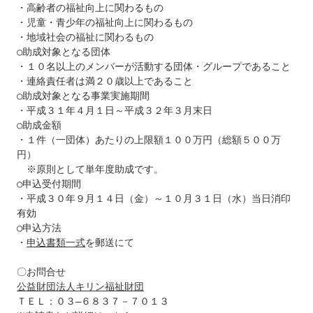
・高齢者の福祉向上に関わるもの

・児童・青少年の福祉向上に関わるもの

・地域社会の福祉に関わるもの

○助成対象となる団体

・１０名以上のメンバーが活動する団体・グループであること

・連絡責任者は満２０歳以上であること

○助成対象となる事業実施期間

・平成３１年４月１日～平成３２年３月末日

○助成金額

・１件（一団体）あたりの上限額１００万円（総額５００万
円）

　※原則として単年度助成です。

○申込受付期間

・平成３０年９月１４日（金）～１０月３１日（水）当日消印
有効

○申込方法

・
申込書類一式
を郵送にて

公益財団法人キリン福祉財団