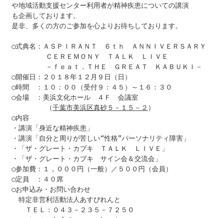
や地域活動支援センター利用者が精神疾患についての講演

も企画しております。

是非、多くの方のご参加を心よりお待ちしております。

○式典名：ＡＳＰＩＲＡＮＴ　６ｔｈ　ＡＮＮＩＶＥＲＳＡＲＹ

　　　　　ＣＥＲＥＭＯＮＹ　ＴＡＬＫ　ＬＩＶＥ

　　　　　－ｆｅａｔ．ＴＨＥ　ＧＲＥＡＴ　ＫＡＢＵＫＩ－

○開催日：２０１８年１２月９日（日）

○時間　：１０：００（受付９：４５）～１６：３０

○会場　：美浜文化ホール　４Ｆ　会議室

　　　　　（
千葉市美浜区真砂５－１５－２
）

○内容

・講演「身近な精神疾患」

・講演「自分と周りが苦しい“性格”パーソナリティ障害」

・「ザ・グレート・カブキ　ＴＡＬＫ　ＬＩＶＥ」

・「ザ・グレート・カブキ　サイン会＆交流会」

○参加費：１，０００円（一般）／５００円（会員）

○定員　：４０席

○お申込み・お問い合わせ

　特定非営利活動法人あすぴれんと

　　ＴＥＬ：０４３－２３５－７２５０
