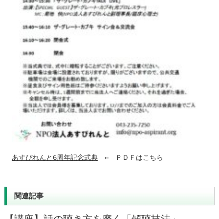
あすぴれんと6周年記念式典
　←　ＰＤＦはこちら
関連記事
【講座】話の聴き方を磨く「傾聴技法」