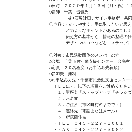
○日時：２０２０年１月１３日（月・祝）１３
○講師：千葉　晋也氏

　　　　(株)石塚計画デザイン事務所　共同
〇内容：わかりやすく、手に取りたいと思え
　　　　どのようなポイントがあるのでしょ
　　　　伝え方の基本から、情報の整理の仕
　　　　デザインのコツなどを、ステップに
〇対象：市民活動団体のメンバーの方

○会場：千葉市民活動支援センター　会議室

○定員：２０名程度（お申込み先着順）

○参加費：無料

○お申込み方法：千葉市民活動支援センターま
　ＴＥＬにて、以下の項目をご連絡ください。
　　１．講座名「ステップアップ『チラシづ
　　２．お名前

　　３．ご住所（市区町村名までで可）

　　４．連絡先（電話またはメール）

　　５．所属団体名

　・ＴＥＬ：０４３－２２７－３０８１

　・ＦＡＸ：０４３－２２７－３０８２
