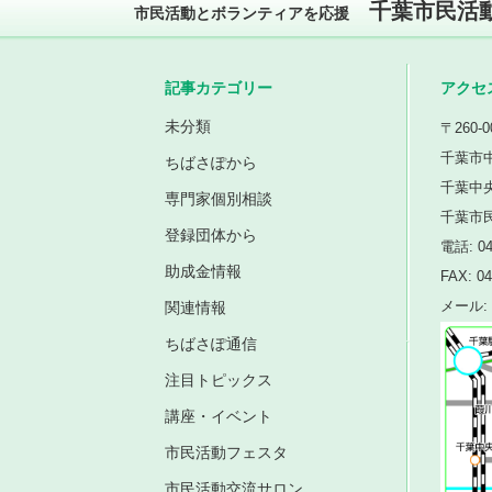
千葉市民活
市民活動とボランティアを応援
記事カテゴリー
アクセ
未分類
〒260-0
千葉市中
ちばさぽから
千葉中
専門家個別相談
千葉市
登録団体から
電話: 04
助成金情報
FAX: 04
関連情報
メール: i
ちばさぽ通信
注目トピックス
講座・イベント
市民活動フェスタ
市民活動交流サロン