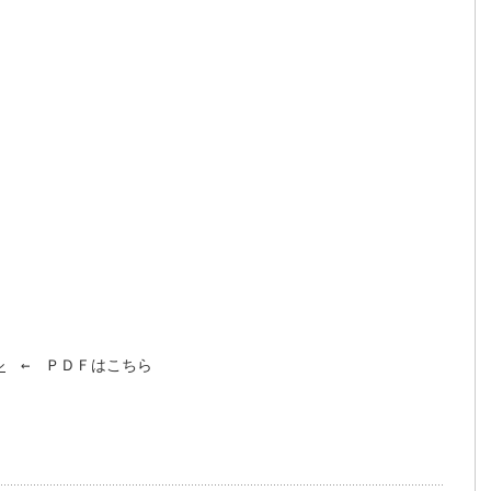
シ
　←　ＰＤＦはこちら