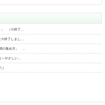
！」 （※終了…
（※終了しまし…
仲間の集め方」 …
工夫～やさしい…
た）