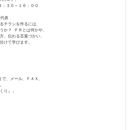
：３０～１６：００

代表

るチラシを作るには、

うか？ ＰＲとは何かや、

方、伝わる言葉づかい、

分けて学びます。

で、メール、ＦＡＸ、



くり』」
