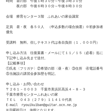
時間　昼の部　午後１時３０分～午後３時３０分

　　　夜の部　午後６時３０分～午後８時３０分

会場　療育センター３階　ふれあいの家会議室

定員　昼・夜　各５０人　（申込多数の場合抽選）※初参加者
優先

受講料　無料。但しテキスト代は各自負担（１，０００円）

申し込み方法　往復葉書・メールにて１１／１５（必着）迄に
下記申し込み先まで送付。

【記載事項】

①氏名〈フリガナ〉②希望の部〈昼・夜〉③住所　④電話番号

⑤当施設の講習会参加歴を明記。

申し込み・お問い合わせ

〒２６１－０００３　千葉市美浜区高浜４－８－３

千葉市療育センターふれあいの家

ＴＥＬ　０４３（２７９）１１４１※代表

E-mail　ryouiku1ban@guitar.ocn.ne.jp

※月曜祝日は、休館となります。
