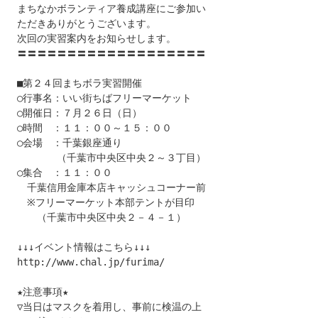
まちなかボランティア養成講座にご参加い

ただきありがとうございます。

次回の実習案内をお知らせします。

〓〓〓〓〓〓〓〓〓〓〓〓〓〓〓〓〓〓〓

■第２４回まちボラ実習開催

○行事名：いい街ちばフリーマーケット

○開催日：７月２６日（日）

○時間　：１１：００～１５：００

○会場　：千葉銀座通り

　　　　（千葉市中央区中央２～３丁目）

○集合　：１１：００

　千葉信用金庫本店キャッシュコーナー前

　※フリーマーケット本部テントが目印

　　（千葉市中央区中央２－４－１）

↓↓↓イベント情報はこちら↓↓↓

http://www.chal.jp/furima/

★注意事項★

▽当日はマスクを着用し、事前に検温の上
