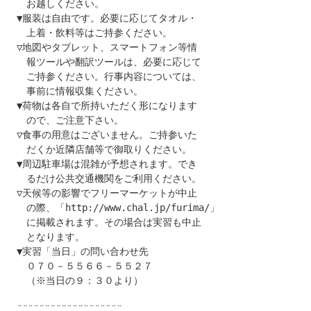
　お越しください。

▼服装は自由です。必要に応じてタオル・

　上着・飲料等はご持参ください。

▽地図やタブレット、スマートフォン等情

　報ツールや翻訳ツールは、必要に応じて

　ご持参ください。行事内容については、

　事前に情報収集ください。

▼荷物は各自で所持いただく形になります

　ので、ご注意下さい。

▽食事の用意はございません。ご持参いた

　だくか近隣店舗等で御取りください。

▼周辺駐車場は混雑が予想されます。でき

　るだけ公共交通機関をご利用ください。

▽天候等の影響でフリーマーケットが中止

　の際、「http://www.chal.jp/furima/」

　に掲載されます。その場合は実習も中止

　となります。

▼実習「当日」の問い合わせ先

　０７０－５５６６－５５２７

　（※当日の９：３０より）

¨¨¨¨¨¨¨¨¨¨¨¨¨¨¨¨¨¨¨
