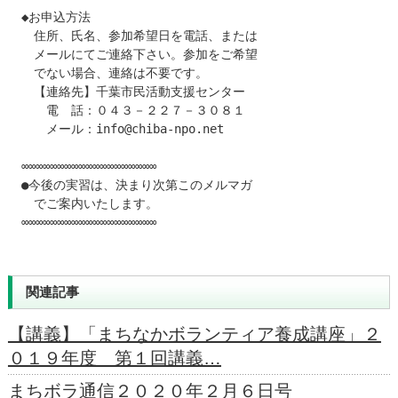
◆お申込方法

　住所、氏名、参加希望日を電話、または

　メールにてご連絡下さい。参加をご希望

　でない場合、連絡は不要です。

　【連絡先】千葉市民活動支援センター

　　電　話：０４３－２２７－３０８１

　　メール：info@chiba-npo.net

∞∞∞∞∞∞∞∞∞∞∞∞∞∞∞∞∞∞∞

●今後の実習は、決まり次第このメルマガ

　でご案内いたします。

∞∞∞∞∞∞∞∞∞∞∞∞∞∞∞∞∞∞∞
関連記事
【講義】「まちなかボランティア養成講座」２
０１９年度 第１回講義…
まちボラ通信２０２０年２月６日号