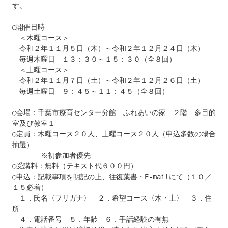
す。

○開催日時

　＜木曜コース＞

　令和２年１１月５日（木）～令和２年１２月２４日（木）

　毎週木曜日　１３：３０～１５：３０（全８回）

　＜土曜コース＞

　令和２年１１月７日（土）～令和２年１２月２６日（土）

　毎週土曜日　９：４５～１１：４５（全８回）

○会場：千葉市療育センター分館　ふれあいの家　２階　多目的
室及び教室１

○定員：木曜コース２０人、土曜コース２０人（申込多数の場合
抽選）

　　　　※初参加者優先

○受講料：無料（テキスト代６００円）

○申込：記載事項を明記の上、往復葉書・E-mailにて（１０／
１５必着）

　１．氏名〈フリガナ〉　２．希望コース〈木・土〉　３．住
所

　４．電話番号　５．年齢　６．手話経験の有無
