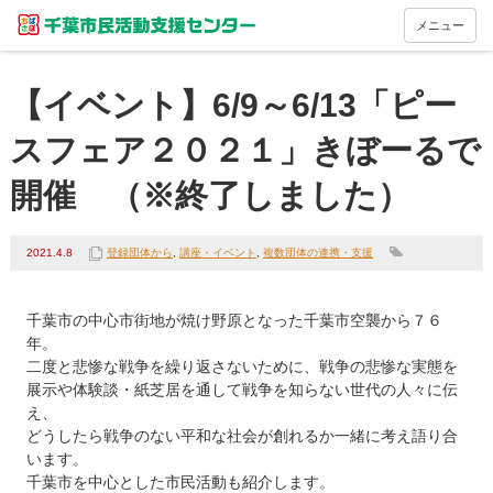
メニュー
【イベント】6/9～6/13「ピー
スフェア２０２１」きぼーるで
開催 （※終了しました）
2021.4.8
登録団体から
,
講座・イベント
,
複数団体の連携・支援
千葉市の中心市街地が焼け野原となった千葉市空襲から７６
年。

二度と悲惨な戦争を繰り返さないために、戦争の悲惨な実態を

展示や体験談・紙芝居を通して戦争を知らない世代の人々に伝
え、

どうしたら戦争のない平和な社会が創れるか一緒に考え語り合
います。

千葉市を中心とした市民活動も紹介します。
