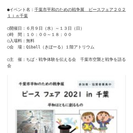
●イベント名：
千葉市平和のための戦争展　ピースフェア２０２
１ｉｎ千葉
○開催日：６月９日（水）～１３日（日）

○時　間：１０：００～１８：００

○入場料：無料

○会　場：Qiball（きぼーる）１階アトリウム

○主　催：ちば・戦争体験を伝える会　千葉市空襲と戦争を語る
会
