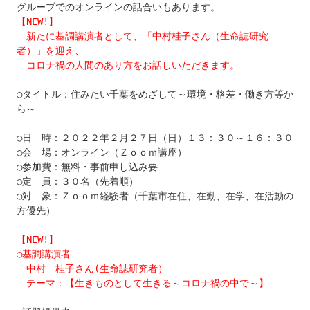
【NEW!】

　新たに基調講演者として、「中村桂子さん（生命誌研究
者）」を迎え、
　コロナ禍の人間のあり方をお話しいただきます。
○タイトル：住みたい千葉をめざして～環境・格差・働き方等か
ら～

○日　時：２０２２年２月２７日（日）１３：３０～１６：３０

○会　場：オンライン（Ｚｏｏｍ講座）

○参加費：無料・事前申し込み要

○定　員：３０名（先着順）

○対　象：Ｚｏｏｍ経験者（千葉市在住、在勤、在学、在活動の
方優先）

【NEW!】
○基調講演者
　中村　桂子さん(生命誌研究者）
　テーマ：【生きものとして生きる～コロナ禍の中で～】