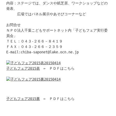
内容：ステージでは、ダンスや紙芝居、ワークショップなどの
発表、

　　　広場ではパネル展示やあそびコーナーなど 

お問合せ

ＮＰＯ法人千葉こどもサポートネット内「子どもフェア実行委
員会」

ＴＥＬ：０４３-２６６－８４１９

ＦＡＸ：０４３-２６６－２３５９

E-mail:chiba-saponet@lake.ocn.ne.jp 

子どもフェア2015表
　←　ＰＤＦはこちら

子どもフェア2015裏
　←　ＰＤＦはこちら