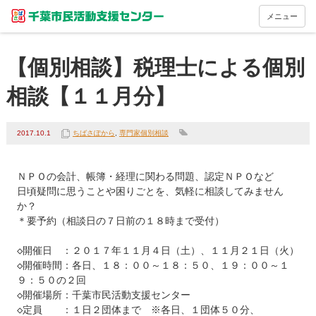
メニュー
【個別相談】税理士による個別
相談【１１月分】
2017.10.1
ちばさぽから
,
専門家個別相談
ＮＰＯの会計、帳簿・経理に関わる問題、認定ＮＰＯなど

日頃疑問に思うことや困りごとを、気軽に相談してみません
か？

＊要予約（相談日の７日前の１８時まで受付）

◇開催日　：２０１７年１１月４日（土）、１１月２１日（火）

◇開催時間：各日、１８：００～１８：５０、１９：００～１
９：５０の２回

◇開催場所：千葉市民活動支援センター

◇定員　　：１日２団体まで　※各日、１団体５０分、
