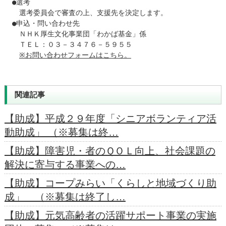
●選考

　選考委員会で審査の上、支援先を決定します。

●申込・問い合わせ先

　ＮＨＫ厚生文化事業団「わかば基金」係

　ＴＥＬ：０３－３４７６－５９５５

※お問い合わせフォームはこちら。
関連記事
【助成】平成２９年度「シニアボランティア活
動助成」 （※募集は終…
【助成】障害児・者のＱＯＬ向上、社会課題の
解決に寄与する事業への…
【助成】コープみらい「くらしと地域づくり助
成」 （※募集は終了し…
【助成】元気高齢者の活躍サポート事業の実施