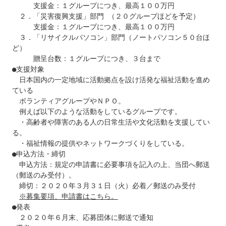
　　　支援金：１グループにつき、最高１００万円

　２．「災害復興支援」部門 （２０グループほどを予定）

　　　支援金：１グループにつき、最高１００万円

　３．「リサイクルパソコン」部門（ノートパソコン５０台ほ
ど）

　　　贈呈台数：１グループにつき、３台まで

●支援対象

　日本国内の一定地域に活動拠点を設け活発な福祉活動を進め
ている

　ボランティアグループやＮＰＯ。

　例えば以下のような活動をしているグループです。

　・高齢者や障害のある人の日常生活や文化活動を支援してい
る。

　・福祉情報の提供やネットワークづくりをしている。

●申込方法・締切

　申込方法：規定の申請書に必要事項を記入の上、当団へ郵送
（郵送のみ受付）。

　締切：２０２０年３月３１日（火）必着／郵送のみ受付

※募集要項、申請書はこちら。
●発表

　２０２０年６月末、応募団体に郵送で通知
