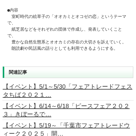
●内容

　室町時代の絵草子の「オオカミとオコゼの恋」というテーマ
で、

　紙芝居などをそれぞれの団体で作成し、発表していくこと
で、

　豊かな自然生態系とオオカミの存在の大切さを訴えていく。

　朗読劇や民話風の語りとしても利用できるようにする。
関連記事
【イベント】5/1～5/30「フェアトレードフェス
タちば２０２１…
【イベント】6/14～6/18「ピースフェア２０２
３」きぼーるで…
【イベント】5/19～「千葉市フェアトレードウ
ィーク２０２５」開…