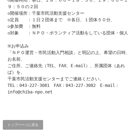
◇開催時間：各日、１８：００～１８：５０、１９：００～１
９：５０の２回

◇開催場所：千葉市民活動支援センター

◇定員　　：１日２団体まで　※各日、１団体５０分、

◇参加費　：無料

◇対象　　：ＮＰＯ・ボランティア活動をしている団体・個人

※お申込み

「ＮＰＯ運営・市民活動入門相談」と明記の上、希望の日時、
お名前、

ご住所、ご連絡先（TEL、FAX、E-mail）、所属団体（あれ
ば）を、

千葉市民活動支援センターまでご連絡ください。

TEL：043-227-3081　FAX：043-227-3082　E-mail：
info@chiba-npo.net
トップページに戻る