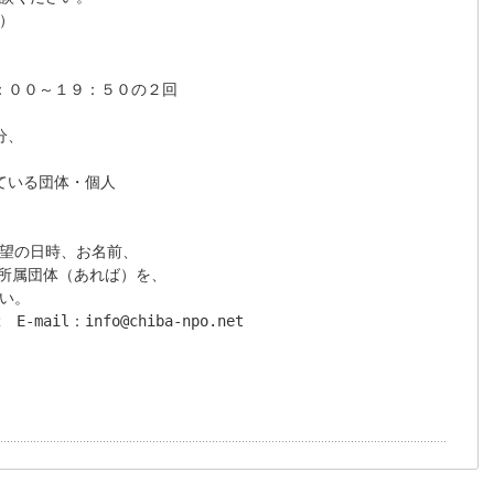


：００～１９：５０の２回

、

いる団体・個人

望の日時、お名前、

、所属団体（あれば）を、

い。

　E-mail：info@chiba-npo.net