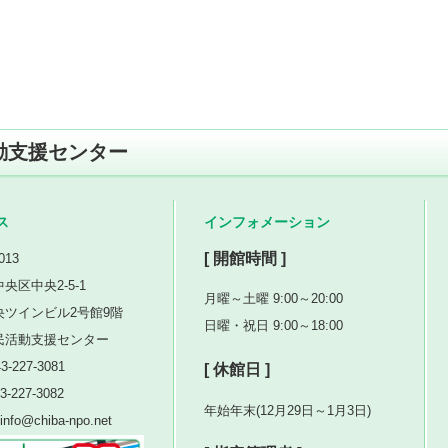
動支援センター
ス
インフォメーション
[ 開館時間 ]
013
央区中央2-5-1
月曜～土曜 9:00～20:00
央ツインビル2号館9階
日曜・祝日 9:00～18:00
民活動支援センター
3-227-3081
[ 休館日 ]
3-227-3082
年始年末(12月29日～1月3日)
nfo@chiba-npo.net