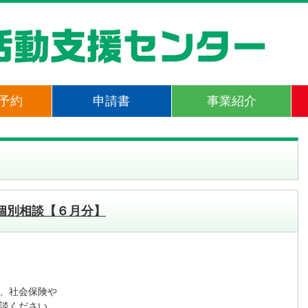
予約
申請書
事業紹介
個別相談【６月分】
、社会保険や

談ください。
