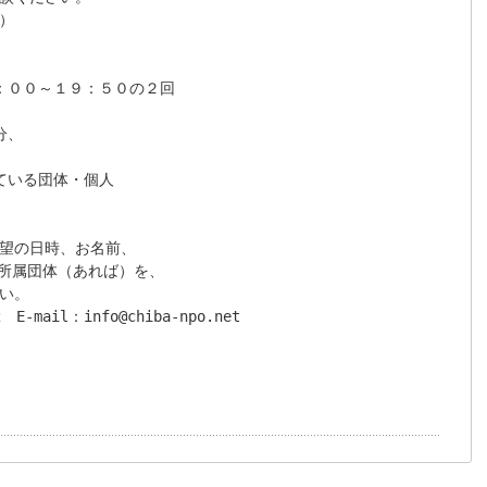


：００～１９：５０の２回

、

いる団体・個人

望の日時、お名前、

、所属団体（あれば）を、

い。

　E-mail：info@chiba-npo.net