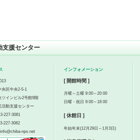
動支援センター
ス
インフォメーション
[ 開館時間 ]
013
央区中央2-5-1
月曜～土曜 9:00～20:00
央ツインビル2号館9階
日曜・祝日 9:00～18:00
民活動支援センター
3-227-3081
[ 休館日 ]
3-227-3082
年始年末(12月29日～1月3日)
nfo@chiba-npo.net