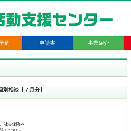
予約
申請書
事業紹介
個別相談【７月分】
、社会保険や

談ください。
