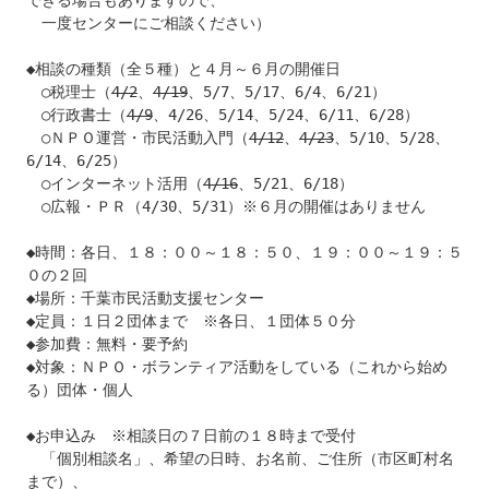
できる場合もありますので、

　一度センターにご相談ください）

◆相談の種類（全５種）と４月～６月の開催日

　○税理士（
4/2
、
4/19
、5/7、5/17、6/4、6/21）

　○行政書士（
4/9
、4/26、5/14、5/24、6/11、6/28）

　○ＮＰＯ運営・市民活動入門（
4/12
、
4/23
、5/10、5/28、
6/14、6/25）

　○インターネット活用（
4/16
、5/21、6/18）

　○広報・ＰＲ（4/30、5/31）※６月の開催はありません

◆時間：各日、１８：００～１８：５０、１９：００～１９：５
０の２回

◆場所：千葉市民活動支援センター

◆定員：１日２団体まで　※各日、１団体５０分

◆参加費：無料・要予約

◆対象：ＮＰＯ・ボランティア活動をしている（これから始め
る）団体・個人

◆お申込み　※相談日の７日前の１８時まで受付

　「個別相談名」、希望の日時、お名前、ご住所（市区町村名
まで）、
