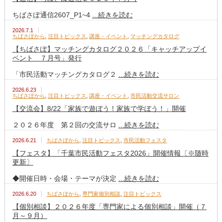
ちばさぽ通信2607_P1~4
...続きを読む
2026.7.1
ちばさぽから
,
注目トピックス
,
講座・イベント
,
マッチングカタログ
【ちばさぽ】マッチングカタログ２０２６「キャッチアップイ
ベント ７月号」発行
「市民活動マッチングカタログ２
...続きを読む
2026.6.23
ちばさぽから
,
注目トピックス
,
講座・イベント
,
市民活動交流サロン
【交流会】8/22「家族で遊ぼう！家族で学ぼう！」開催
２０２６年度 第２回の交流サロ
...続きを読む
2026.6.21
ちばさぽから
,
注目トピックス
,
市民活動フェスタ
【フェスタ】「千葉市民活動フェスタ2026」開催情報〔※随時
更新〕
◆開催日時・会場・テーマが決定
...続きを読む
2026.6.20
ちばさぽから
,
専門家個別相談
,
注目トピックス
【個別相談】２０２６年度「専門家による個別相談」開催（７
月～９月）