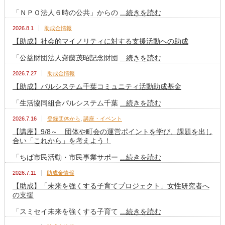
「ＮＰＯ法人６時の公共」からの
...続きを読む
2026.8.1
助成金情報
【助成】社会的マイノリティに対する支援活動への助成
「公益財団法人齋藤茂昭記念財団
...続きを読む
2026.7.27
助成金情報
【助成】パルシステム千葉コミュニティ活動助成基金
「生活協同組合パルシステム千葉
...続きを読む
2026.7.16
登録団体から
,
講座・イベント
【講座】9/8～ 団体や町会の運営ポイントを学び、課題を出し
合い「これから」を考えよう！
「ちば市民活動・市民事業サポー
...続きを読む
2026.7.11
助成金情報
【助成】「未来を強くする子育てプロジェクト」女性研究者へ
の支援
「スミセイ未来を強くする子育て
...続きを読む