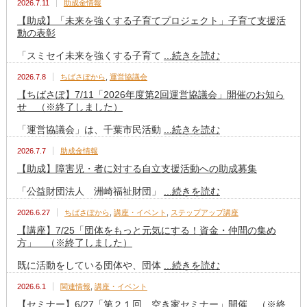
2026.7.11
助成金情報
【助成】「未来を強くする子育てプロジェクト」子育て支援活
動の表彰
「スミセイ未来を強くする子育て
...続きを読む
2026.7.8
ちばさぽから
,
運営協議会
【ちばさぽ】7/11「2026年度第2回運営協議会」開催のお知ら
せ （※終了しました）
「運営協議会」は、千葉市民活動
...続きを読む
2026.7.7
助成金情報
【助成】障害児・者に対する自立支援活動への助成募集
「公益財団法人 洲崎福祉財団」
...続きを読む
2026.6.27
ちばさぽから
,
講座・イベント
,
ステップアップ講座
【講座】7/25「団体をもっと元気にする！資金・仲間の集め
方」 （※終了しました）
既に活動をしている団体や、団体
...続きを読む
2026.6.1
関連情報
,
講座・イベント
【セミナー】6/27「第２１回 空き家セミナー」開催 （※終