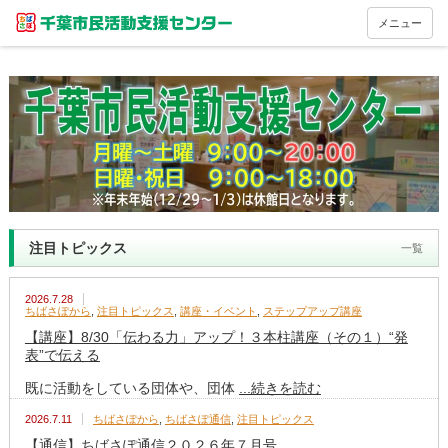
メニュー
注目トピックス
一覧
2026.7.28
ちばさぽから
,
注目トピックス
,
講座・イベント
,
ステップアップ講座
【講座】8/30「伝わる力」アップ！３本柱講座（その１）“発
表”で伝える
既に活動をしている団体や、団体
...続きを読む
2026.7.11
ちばさぽから
,
ちばさぽ通信
,
注目トピックス
【通信】ちばさぽ通信２０２６年７月号