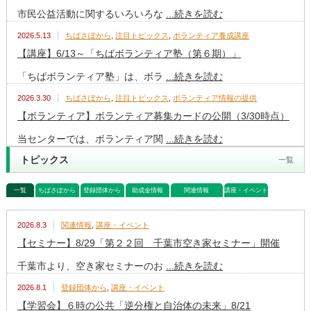
市民公益活動に関するいろいろな
...続きを読む
2026.5.13
ちばさぽから
,
注目トピックス
,
ボランティア養成講座
【講座】6/13～「ちばボランティア塾（第６期）」
「ちばボランティア塾」は、ボラ
...続きを読む
2026.3.30
ちばさぽから
,
注目トピックス
,
ボランティア情報の提供
【ボランティア】ボランティア募集カードの公開（3/30時点）
当センターでは、ボランティア関
...続きを読む
トピックス
一覧
一覧
ちばさぽから
登録団体から
助成金情報
関連情報
講座・イベント
2026.8.3
関連情報
,
講座・イベント
【セミナー】8/29「第２２回 千葉市空き家セミナー」開催
千葉市より、空き家セミナーのお
...続きを読む
2026.8.1
登録団体から
,
講座・イベント
【学習会】６時の公共「逆分権と自治体の未来」8/21