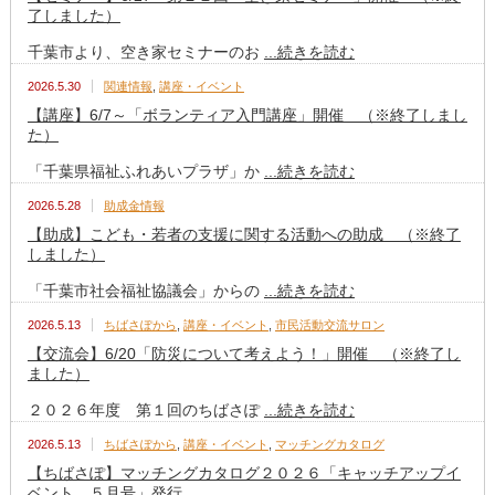
了しました）
千葉市より、空き家セミナーのお
...続きを読む
2026.5.30
関連情報
,
講座・イベント
【講座】6/7～「ボランティア入門講座」開催 （※終了しまし
た）
「千葉県福祉ふれあいプラザ」か
...続きを読む
2026.5.28
助成金情報
【助成】こども・若者の支援に関する活動への助成 （※終了
しました）
「千葉市社会福祉協議会」からの
...続きを読む
2026.5.13
ちばさぽから
,
講座・イベント
,
市民活動交流サロン
【交流会】6/20「防災について考えよう！」開催 （※終了し
ました）
２０２６年度 第１回のちばさぽ
...続きを読む
2026.5.13
ちばさぽから
,
講座・イベント
,
マッチングカタログ
【ちばさぽ】マッチングカタログ２０２６「キャッチアップイ
ベント ５月号」発行