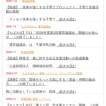
2026.7.11
助成金情報
【助成】「未来を強くする子育てプロジェクト」子育て支援活
動の表彰
「スミセイ未来を強くする子育て
...続きを読む
2026.7.8
ちばさぽから
,
運営協議会
【ちばさぽ】7/11「2026年度第2回運営協議会」開催のお知ら
せ （※終了しました）
「運営協議会」は、千葉市民活動
...続きを読む
2026.7.7
助成金情報
【助成】障害児・者に対する自立支援活動への助成募集
「公益財団法人 洲崎福祉財団」
...続きを読む
2026.6.27
ちばさぽから
,
講座・イベント
,
ステップアップ講座
【講座】7/25「団体をもっと元気にする！資金・仲間の集め
方」 （※終了しました）
既に活動をしている団体や、団体
...続きを読む
2026.6.1
関連情報
,
講座・イベント
【セミナー】6/27「第２１回 空き家セミナー」開催 （※終