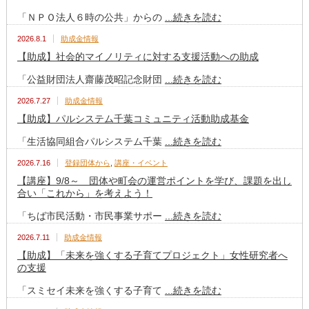
「ＮＰＯ法人６時の公共」からの
...続きを読む
2026.8.1
助成金情報
【助成】社会的マイノリティに対する支援活動への助成
「公益財団法人齋藤茂昭記念財団
...続きを読む
2026.7.27
助成金情報
【助成】パルシステム千葉コミュニティ活動助成基金
「生活協同組合パルシステム千葉
...続きを読む
2026.7.16
登録団体から
,
講座・イベント
【講座】9/8～ 団体や町会の運営ポイントを学び、課題を出し
合い「これから」を考えよう！
「ちば市民活動・市民事業サポー
...続きを読む
2026.7.11
助成金情報
【助成】「未来を強くする子育てプロジェクト」女性研究者へ
の支援
「スミセイ未来を強くする子育て
...続きを読む