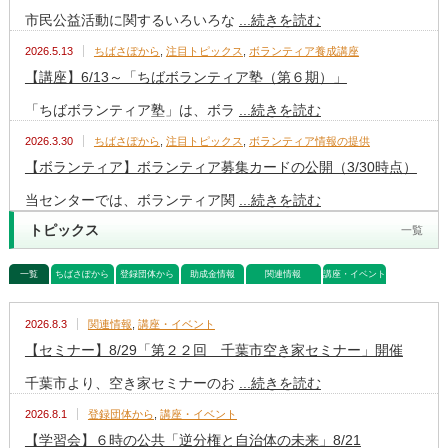
市民公益活動に関するいろいろな
...続きを読む
2026.5.13
ちばさぽから
,
注目トピックス
,
ボランティア養成講座
【講座】6/13～「ちばボランティア塾（第６期）」
「ちばボランティア塾」は、ボラ
...続きを読む
2026.3.30
ちばさぽから
,
注目トピックス
,
ボランティア情報の提供
【ボランティア】ボランティア募集カードの公開（3/30時点）
当センターでは、ボランティア関
...続きを読む
トピックス
一覧
一覧
ちばさぽから
登録団体から
助成金情報
関連情報
講座・イベント
2026.8.3
関連情報
,
講座・イベント
【セミナー】8/29「第２２回 千葉市空き家セミナー」開催
千葉市より、空き家セミナーのお
...続きを読む
2026.8.1
登録団体から
,
講座・イベント
【学習会】６時の公共「逆分権と自治体の未来」8/21