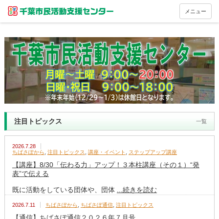
メニュー
注目トピックス
一覧
2026.7.28
ちばさぽから
,
注目トピックス
,
講座・イベント
,
ステップアップ講座
【講座】8/30「伝わる力」アップ！３本柱講座（その１）“発
表”で伝える
既に活動をしている団体や、団体
...続きを読む
2026.7.11
ちばさぽから
,
ちばさぽ通信
,
注目トピックス
【通信】ちばさぽ通信２０２６年７月号