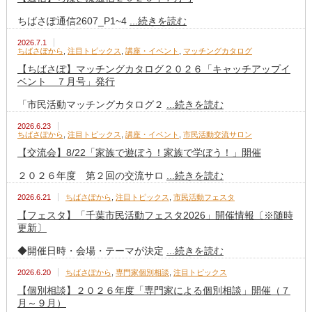
ちばさぽ通信2607_P1~4
...続きを読む
2026.7.1
ちばさぽから
,
注目トピックス
,
講座・イベント
,
マッチングカタログ
【ちばさぽ】マッチングカタログ２０２６「キャッチアップイ
ベント ７月号」発行
「市民活動マッチングカタログ２
...続きを読む
2026.6.23
ちばさぽから
,
注目トピックス
,
講座・イベント
,
市民活動交流サロン
【交流会】8/22「家族で遊ぼう！家族で学ぼう！」開催
２０２６年度 第２回の交流サロ
...続きを読む
2026.6.21
ちばさぽから
,
注目トピックス
,
市民活動フェスタ
【フェスタ】「千葉市民活動フェスタ2026」開催情報〔※随時
更新〕
◆開催日時・会場・テーマが決定
...続きを読む
2026.6.20
ちばさぽから
,
専門家個別相談
,
注目トピックス
【個別相談】２０２６年度「専門家による個別相談」開催（７
月～９月）