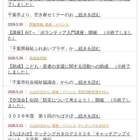
了しました）
千葉市より、空き家セミナーのお
...続きを読む
2026.5.30
関連情報
,
講座・イベント
【講座】6/7～「ボランティア入門講座」開催 （※終了しまし
た）
「千葉県福祉ふれあいプラザ」か
...続きを読む
2026.5.28
助成金情報
【助成】こども・若者の支援に関する活動への助成 （※終了
しました）
「千葉市社会福祉協議会」からの
...続きを読む
2026.5.13
ちばさぽから
,
講座・イベント
,
市民活動交流サロン
【交流会】6/20「防災について考えよう！」開催 （※終了し
ました）
２０２６年度 第１回のちばさぽ
...続きを読む
2026.5.13
ちばさぽから
,
講座・イベント
,
マッチングカタログ
【ちばさぽ】マッチングカタログ２０２６「キャッチアップイ
ベント ５月号」発行